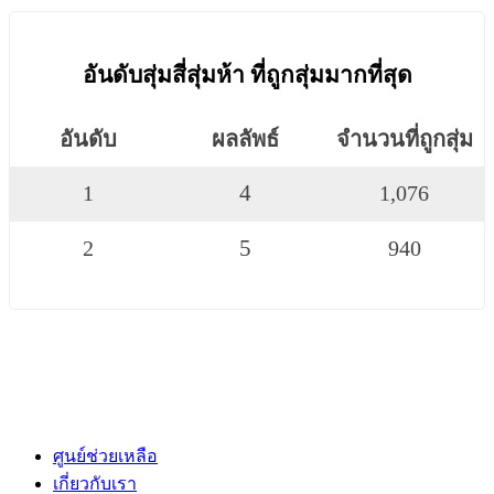
อันดับสุ่มสี่สุ่มห้า ที่ถูกสุ่มมากที่สุด
อันดับ
ผลลัพธ์
จำนวนที่ถูกสุ่ม
4
1
1,076
5
2
940
ศูนย์ช่วยเหลือ
เกี่ยวกับเรา