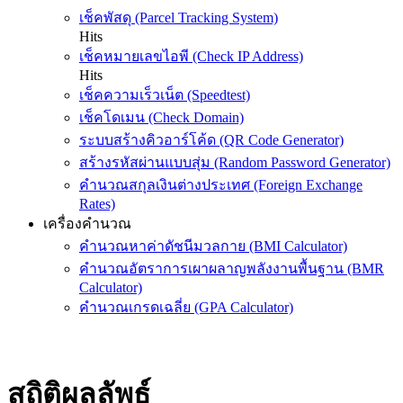
เช็คพัสดุ (Parcel Tracking System)
Hits
เช็คหมายเลขไอพี (Check IP Address)
Hits
เช็คความเร็วเน็ต (Speedtest)
เช็คโดเมน (Check Domain)
ระบบสร้างคิวอาร์โค้ด (QR Code Generator)
สร้างรหัสผ่านแบบสุ่ม (Random Password Generator)
คำนวณสกุลเงินต่างประเทศ (Foreign Exchange
Rates)
เครื่องคำนวณ
คำนวณหาค่าดัชนีมวลกาย (BMI Calculator)
คำนวณอัตราการเผาผลาญพลังงานพื้นฐาน (BMR
Calculator)
คำนวณเกรดเฉลี่ย (GPA Calculator)
สถิติผลลัพธ์