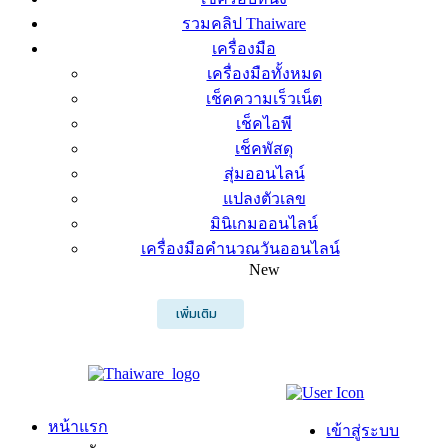
รวมคลิป Thaiware
เครื่องมือ
เครื่องมือทั้งหมด
เช็คความเร็วเน็ต
เช็คไอพี
เช็คพัสดุ
สุ่มออนไลน์
แปลงตัวเลข
มินิเกมออนไลน์
เครื่องมือคำนวณวันออนไลน์
New
เพิ่มเติม
หน้าแรก
เข้าสู่ระบบ